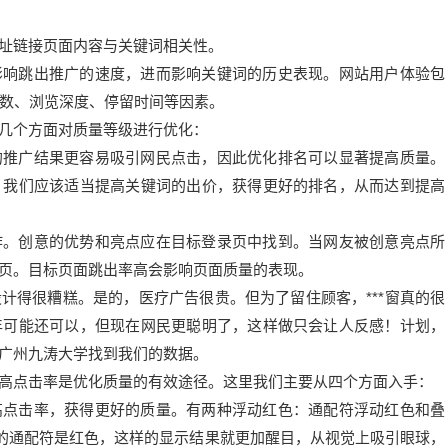
址链接页面内容与关键词相关性。
影响跳出推广的速度，进而影响关键词的历史表现。网站用户体验包
次数、浏览深度、停留时间等因素。
几个方面对质量等级进行优化：
的推广结果更容易吸引网民点击，因此优化排名可以显著提高质量。
，我们应该适当提高关键词的出价，获得更好的排名，从而达到提高
作。创意的优势和亮点应在目标登录页中找到。当网友被创意亮点所
页。目标页面跳出率高会影响页面质量的表现。
计得很糟糕。是的，医疗广告很贵。但为了留住顾客，***窗真的很
年可能还可以，但现在网民更聪明了，这样做只会让人反感！计划，
广州九涛大学找到我们的数据。
高点击率是优化质量的有效途径。这里我们主要从四个方面入手：
高点击率，获得更好的质量。有两种浮动红色：通配符浮动红色和叠
悉的通配符是红色，这样的显示结果就更加醒目，从视觉上吸引眼球，