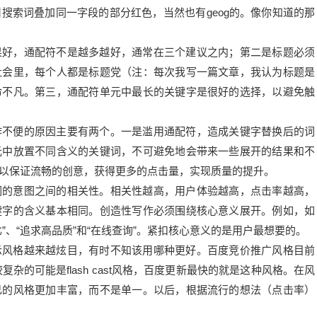
搜索词叠加同一字段的部分红色，当然也有geog的。像你知道的那
果好，通配符不是越多越好，通常在三个建议之内；第二是标题必须
社会里，每个人都是标题党（注：每次我写一篇文章，我认为标题是
命不凡。第三，通配符单元中最长的关键字是很好的选择，以避免触
作不便的原因主要有两个。一是滥用通配符，造成关键字替换后的词
元中放置不同含义的关键词，不可避免地会带来一些展开的结果和不
以保证流畅的创意，获得更多的点击量，实现质量的提升。
词的意图之间的相关性。相关性越高，用户体验越高，点击率越高，
键字的含义基本相同。创造性写作必须围绕核心意义展开。例如，如
”、“追求高品质”和“在线查询”。紧扣核心意义的是用户最想要的。
示风格越来越炫目，有时不知该用哪种更好。百度竞价推广风格目前
较复杂的可能是flash cast风格，百度更新最快的就是这种风格。在风
己的风格更加丰富，而不是单一。以后，根据流行的想法（点击率）