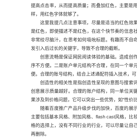
提高点击率，从而提高质量；而叠加红色，主要是用
样，用红色字体就够了。
这里我提几点注意事项，尽量是适当的红色效
是红色，即使描述不是红色，在这个快节奏的信息
非常绞尽脑汁，在思考如何吸吮标题。有趣而不自
发引入后过长的关键字，导致不合理的截断。
创意流畅是保证网民阅读体验的基础。造成创
序不方便。二是账户单元结构不合理，在同一个单
便。合理的账号结构，结合上述通配符插入技术，可
创造性的相关性是指创造性呈现的意图与搜索
创意展示质量越好。合理的账户结构，同一单位关
果涉及到价格问题，它可以突出一些优势，如“性价比
随着百度推广产品升级步伐的加快，百度的展
主要包括基本风格、附加风格、flash cast风格，比
格的选择上，没有不同行业的行业，可以尽量让自
再删除。