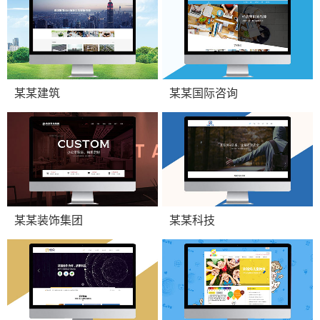
2016年12月，由广西投资集团银
准和装饰行业协会推荐的正规装饰
海...
公司...
某某建筑
某某国际咨询
建筑科技有限公司是国内房地
在全球一体化进程不断加快的
产领域领先的专业从事节能、绿色
背景下，中国众多中小企业也想着
建筑...
快速...
某某装饰集团
某某科技
装饰集团是一家大型现代化全
某某科技是一家集低功耗蓝
产业链装饰企业，经过十多年的发
牙，智能识别，无线充电技术为核
展，...
心的创...