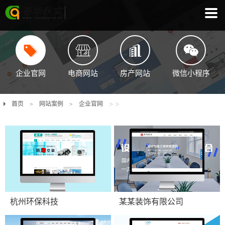
企业官网
电商网站
房产网站
微信小程序
>
>
首页
网站案例
企业官网
杭州环保科技
某某装饰有限公司
同力德科技有限公司成立于
饰工程有限公司是经建设局批