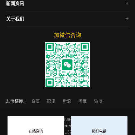
房产网站
新闻资讯
微信小程序
SEO教程
关于我们
网络营销
网站运营
加微信咨询
友情链接：
百度
腾讯
新浪
淘宝
微博
网站备案号：
豫ICP备2023033846号-1
Copyright © 2012-2028
春秋网络科技 版权所有
Powered by EyouCms
地址：河南省南
在线咨询
拨打电话
阳市电话：13733108860