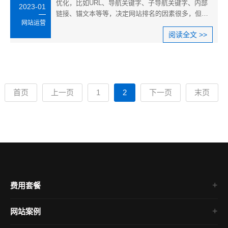
优化，比如URL、导航关键字、子导航关键字、内部
2023-01
链接、锚文本等等，决定网站排名的因素很多，但谁
网站运营
做的最多基本的？毕竟，每个从事这个行业的人都是
阅读全文 >>
靠这个吃饭的，所以啊，如果仅仅靠这些排名，就不
好了。
首页
上一页
1
2
下一页
末页
费用套餐
网站案例