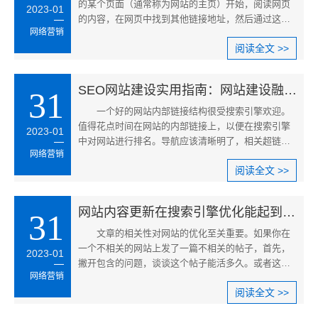
的某个页面（通常称为网站的主页）开始，阅读网页
2023-01
的内容，在网页中找到其他链接地址，然后通过这些
网络营销
链接地址搜索下一个网页，这样它们就可以每周继续
阅读全文 >>
搜索，直到网站的所有页面都被抓
SEO网站建设实用指南：网站建设融入SEO优化技术会使站点更具有价
31
一个好的网站内部链接结构很受搜索引擎欢迎。
值得花点时间在网站的内部链接上，以便在搜索引擎
2023-01
中对网站进行排名。导航应该清晰明了，相关超链接
网络营销
应该使用文本链接。做好内链布局的优化，让你网站
阅读全文 >>
的每一页都有相关链接，就像一圈牢固的蜘蛛，让蜘
蛛不容易出去是
网站内容更新在搜索引擎优化能起到哪些作用？
31
文章的相关性对网站的优化至关重要。如果你在
一个不相关的网站上发了一篇不相关的帖子，首先，
2023-01
撇开包含的问题，谈谈这个帖子能活多久。或者这个
网络营销
网站的专业性。即使帖子还活着，还能带来什么？有
阅读全文 >>
人看吗？专业网站聚集专业人士。