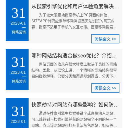
从搜索引擎优化和用户体验角度解决百度转码问题
31
为了较大限度地提高手机上PC页面的体验，
SITEAPP转码应删除移动浏览器无法浏览的网页内
2023-01
容，提高不适用于手机的交互功能。百度移动搜索还
网络营销
智能选择转码效果较好的页面进行转码，尽量减少转
阅读全文 >>
码效果较差的页面数量。
哪种网站结构适合做seo优化？介绍合理网站结构标准
31
网站页面的收录在很大程度上取决于良好的网站
结构。因此，从理论上讲，一个清晰的网站结构很容
2023-01
易向蜘蛛解释。只要分类和渠道规划得当，分类下增
网络营销
加产品和文章页面，整个网站自然会形成树形结构。
阅读全文 >>
当然，在实践中可能很难操作。
快照劫持对网站有哪些影响？如何防止快照劫持？
31
通过在搜索引擎中搜索关键字或直接输入网站，
可以跳转到与搜索引擎捕获的网站完全不同的另一个
2023-01
网站，点击该网站即可打开非法灰色网站，如灰色网